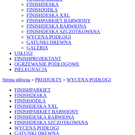
FINISHDESKA
FINISHJODŁA
FINISHDESKA XXL
FINISHPARKIET BARWIONY
FINISHDESKA BARWIONA
FINISHDESKA SZCZOTKOWANA
WYCENA PODŁOGI
GATUNKI DREWNA
GALERIA
USŁUGI
FINISHPROJEKTANT
OGRZEWANIE PODŁOGOWE
PIELĘGNACJA
Strona główna
»
PRODUKTY
»
WYCENA PODŁOGI
FINISHPARKIET
FINISHDESKA
FINISHJODŁA
FINISHDESKA XXL
FINISHPARKIET BARWIONY
FINISHDESKA BARWIONA
FINISHDESKA SZCZOTKOWANA
WYCENA PODŁOGI
GATUNKI DREWNA