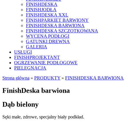
FINISHDESKA
FINISHJODŁA
FINISHDESKA XXL
FINISHPARKIET BARWIONY
FINISHDESKA BARWIONA
FINISHDESKA SZCZOTKOWANA
WYCENA PODŁOGI
GATUNKI DREWNA
GALERIA
USŁUGI
FINISHPROJEKTANT
OGRZEWANIE PODŁOGOWE
PIELĘGNACJA
Strona główna
»
PRODUKTY
»
FINISHDESKA BARWIONA
FinishDeska barwiona
Dąb bielony
Sęki małe, zdrowe, specjalny biały podkład.