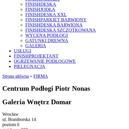
FINISHDESKA
FINISHJODŁA
FINISHDESKA XXL
FINISHPARKIET BARWIONY
FINISHDESKA BARWIONA
FINISHDESKA SZCZOTKOWANA
WYCENA PODŁOGI
GATUNKI DREWNA
GALERIA
USŁUGI
FINISHPROJEKTANT
OGRZEWANIE PODŁOGOWE
PIELĘGNACJA
Strona główna
»
FIRMA
Centrum Podłogi Piotr Nonas
Galeria Wnętrz Domar
Wrocław
ul. Braniborska 14
poziom 0