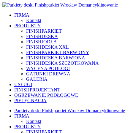
FIRMA
Kontakt
PRODUKTY
FINISHPARKIET
FINISHDESKA
FINISHJODŁA
FINISHDESKA XXL
FINISHPARKIET BARWIONY
FINISHDESKA BARWIONA
FINISHDESKA SZCZOTKOWANA
WYCENA PODŁOGI
GATUNKI DREWNA
GALERIA
USŁUGI
FINISHPROJEKTANT
OGRZEWANIE PODŁOGOWE
PIELĘGNACJA
Parkiety deski Finishparkiet Wrocław Domar cyklinowanie
FIRMA
Kontakt
PRODUKTY
FINISHPARKIET